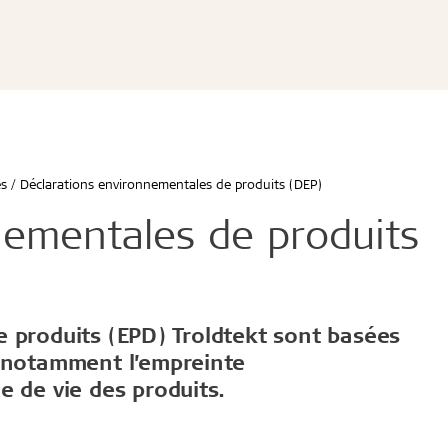
Troldtekt® Clouds
Instructions d'installation
 Line
Cradle to Cradle
Troldtekt® Baffles
Fiches de données techni
 Line Design
Déclarations environneme
Troldtekt® Elements
Mesures d'absorption aco
V-line
produits (DEP)
EPDs (déclarations envir
Tilt Line
ESG
de produits)
 Dots
Certificats et tests
 Curves
Brochures
es
Déclarations environnementales de produits (DEP)
t durable
Performance efficace a
nementales de produits
ut
À propos des produits
es
Troldtekt
 produits (EPD) Troldtekt sont basées
t notamment l’empreinte
is
Matières auxiliaires et pr
e de vie des produits.
Structure et Couleurs
isite
Finitions de bords
Questions fréquentes