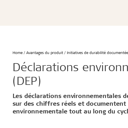
Écoles & bâtiments éducatifs
Bureaux & commerces
Troldtekt® Acoustique
Troldtekt®
Enfants & jeunes
Troldtekt® Plus
Troldtekt®
Logement
Troldtekt® A2
Troldtekt® 
Hôtels & restaurants
Troldtekt® 
Sport
Troldtekt®
...
Troldtekt®
Afficher tout
Home
Avantages du produit
Initiatives de durabilité documenté
...
Climat intérieur sain
Robuste e
Déclarations environ
Afficher to
(DEP)
Installation
Accessoir
Les déclarations environnementales de
sur des chiffres réels et documenten
Troldtekt v
environnementale tout au long du cycl
Peinture
Trappe de v
Brackets