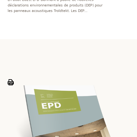
déclarations environnementales de produits (DEP) pour
les panneaux acoustiques Troldtekt. Les DEP
documentent notamment l’empreinte carbone
(potentiel de réchauffement climatique) de toutes les
phases du cycle de vie des panneaux.