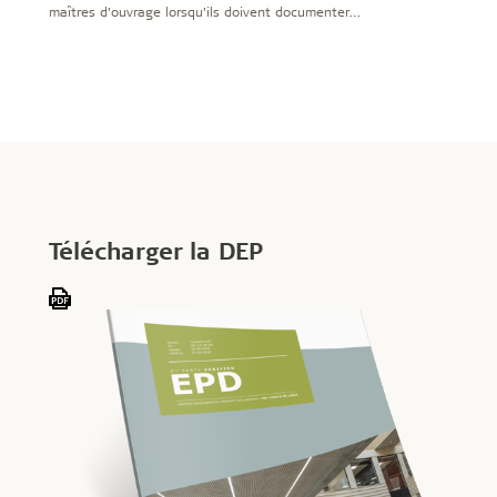
maîtres d’ouvrage lorsqu’ils doivent documenter
l’impact environnemental des matériaux de
construction. Découvrez ici comment utiliser les DEP
Troldtekt et ce à quoi vous devez faire particulièrement
attention lorsque vous lisez les chiffres.
Télécharger la DEP