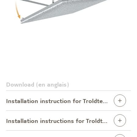
Download (en anglais)
Installation instruction for Troldtekt® access panel 300x300 mm and 400x400 mm, installed in C60 profile system
Installation instructions for Troldtekt® access panel 600x1200 mm, installed in C60 profile system.