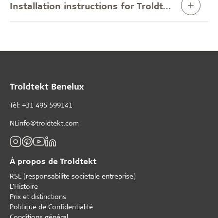
Installation instructions for Troldtekt® access panel 600x600 mm, installed in C60 profile system.
Troldtekt Benelux
Tèl: +31 495 599141
NLinfo@troldtekt.com
Á propos de Troldtekt
RSE (responsabilite societale entreprise)
L'Histoire
Prix et distinctions
Politique de Confidentialité
Conditions général