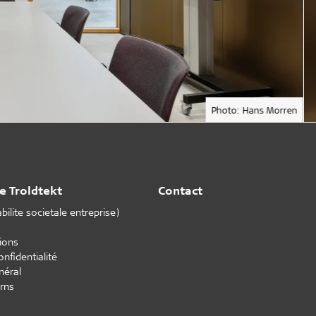
Photo: Hans Morren
e Troldtekt
Contact
ilite societale entreprise)
tions
onfidentialité
néral
rns