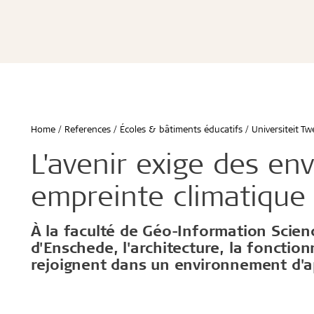
Écoles & bâtiments éducatifs
Bureaux & commerces
Troldtekt® Acoustique
Troldtekt®
Enfants & jeunes
Troldtekt® Plus
Troldtekt®
Logement
Troldtekt® A2
Troldtekt® 
Hôtels & restaurants
Troldtekt® 
Sport
Troldtekt®
...
Troldtekt®
Afficher tout
Home
References
Écoles & bâtiments éducatifs
Universiteit Tw
...
Climat intérieur sain
Robuste e
L'avenir exige des e
Afficher to
empreinte climatique 
Installation
Accessoir
À la faculté de Géo-Information Scien
d'Enschede, l'architecture, la fonctionn
Troldtekt v
rejoignent dans un environnement d'
Peinture
Trappe de v
Brackets